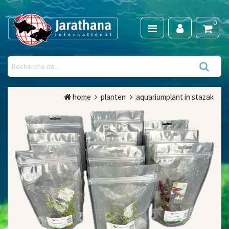
0
home
planten
aquariumplant in stazak